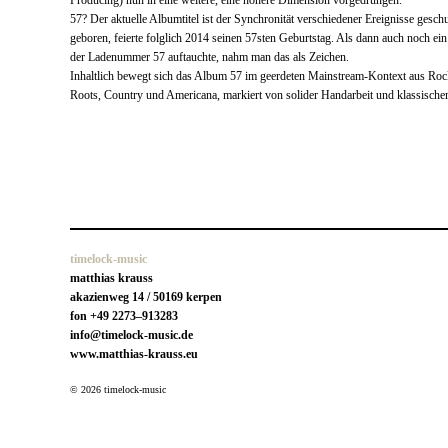
Producing) nun in eine weitere, eine höhere Dimension vorgedrungen.
57? Der aktuelle Albumtitel ist der Synchronität verschiedener Ereignisse gesch
geboren, feierte folglich 2014 seinen 57sten Geburtstag. Als dann auch noch e
der Ladenummer 57 auftauchte, nahm man das als Zeichen.
Inhaltlich bewegt sich das Album 57 im geerdeten Mainstream-Kontext aus Ro
Roots, Country und Americana, markiert von solider Handarbeit und klassisch
timelock-music
matthias krauss
akazienweg 14 / 50169 kerpen
fon +49 2273–913283
info@timelock-music.de
www.matthias-krauss.eu
© 2026 timelock-music