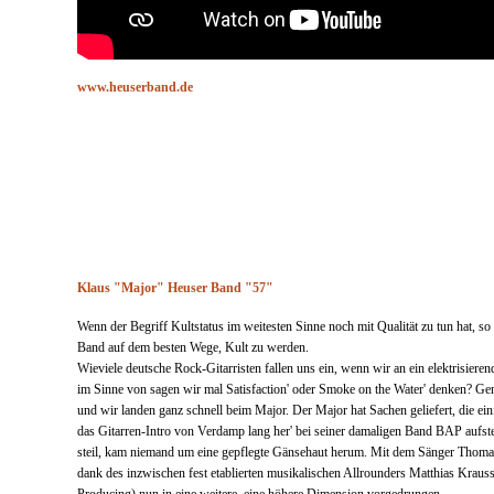
www.heuserband.de
Klaus "Major" Heuser Band "57"
Wenn der Begriff Kultstatus im weitesten Sinne noch mit Qualität zu tun hat, so
Band auf dem besten Wege, Kult zu werden.
Wieviele deutsche Rock-Gitarristen fallen uns ein, wenn wir an ein elektrisieren
im Sinne von sagen wir mal Satisfaction' oder Smoke on the Water' denken? Gen
und wir landen ganz schnell beim Major. Der Major hat Sachen geliefert, die ei
das Gitarren-Intro von Verdamp lang her' bei seiner damaligen Band BAP aufste
steil, kam niemand um eine gepflegte Gänsehaut herum. Mit dem Sänger Thomas
dank des inzwischen fest etablierten musikalischen Allrounders Matthias Kraus