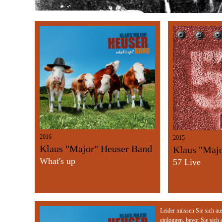
2016
2015
Klaus "Major" Heuser Band
Klaus "Maj
What's up
57 Live
Leider müssen Sie sich au
einloggen, bevor Sie sich