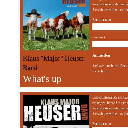
wen produziert oder komp
Sie sich die Mühe – es loh
Benutzername
Passwort
Klaus "Major" Heuser
Sie haben noch kein Benut
Band
Sie sich
hier
What's up
Leider müssen Sie sich au
einloggen, bevor Sie sich
wen produziert oder komp
Sie sich die Mühe – es loh
Benutzername