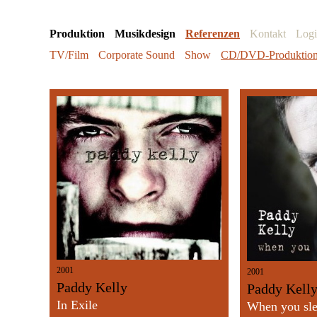
Produktion
Musikdesign
Referenzen
Kontakt
Log
TV/Film
Corporate Sound
Show
CD/DVD-Produktio
2001
2001
Paddy Kelly
Paddy Kell
In Exile
When you sl