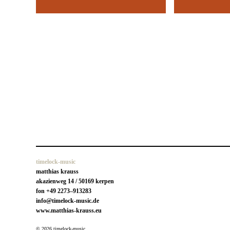
timelock-music
matthias krauss
akazienweg 14 / 50169 kerpen
fon +49 2273–913283
info@timelock-music.de
www.matthias-krauss.eu
© 2026 timelock-music