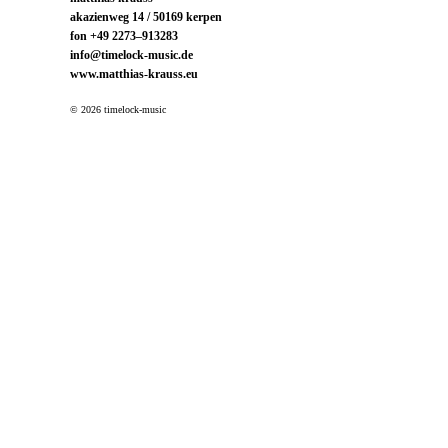
akazienweg 14 / 50169 kerpen
fon +49 2273–913283
info@timelock-music.de
www.matthias-krauss.eu
© 2026 timelock-music