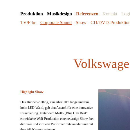
Produktion
Musikdesign
Referenzen
Kontakt
Log
TV/Film
Corporate Sound
Show
CD/DVD-Produktio
Volkswage
Highlight Show
Das Bühnen-Setting, eine über 10m lange und 6m
hohe LED Wand, gab den Anstoß für eine innovative
Inszenierung. Unter dem Motto „Blue City Beat“
entwickelte Wolf Production eine neuartige Show, bei
der reale und virtuelle Performer miteinander und mit
dem AV-Kontent agierten.